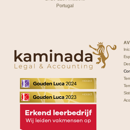
Portugal
AV
Iníc
Esp
Des
Con
Ter
Ter
Sis
Aco